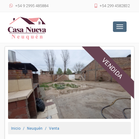
+54 9 2995 485884
+54 299 4582832
Toggle
navigatio
VENDIDA
Inicio
Neuquén
Venta