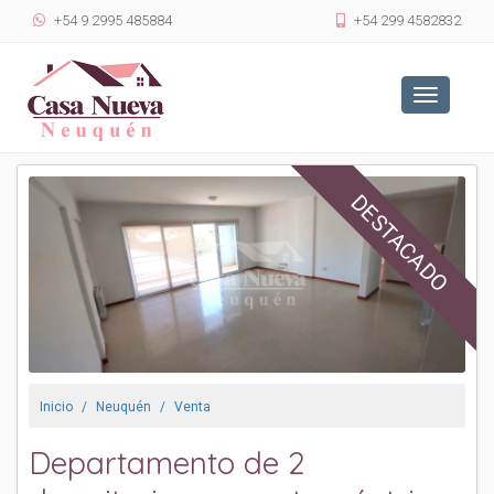
+54 9 2995 485884
+54 299 4582832
Toggle
navigatio
DESTACADO
Inicio
Neuquén
Venta
Departamento de 2