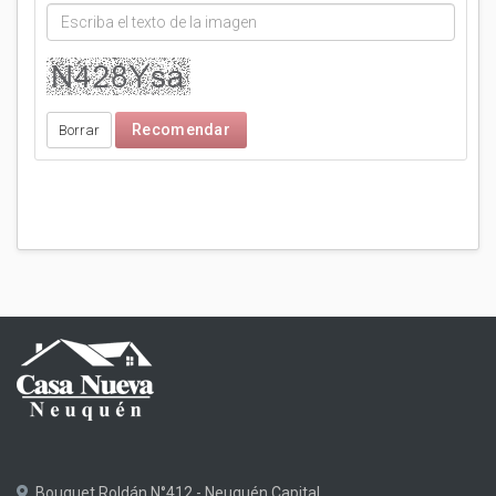
Bouquet Roldán N°412 - Neuquén Capital