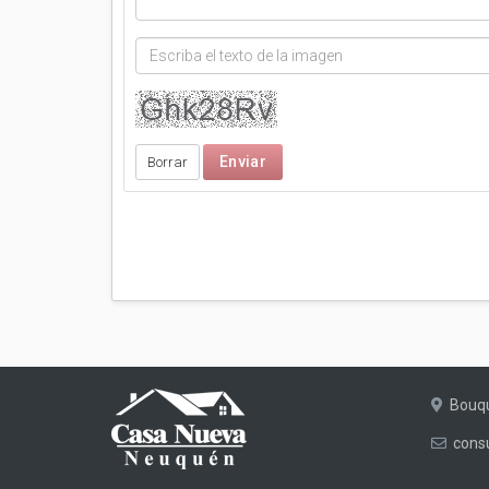
Bouqu
cons