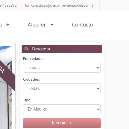
9 4582832
consultas@casanuevaneuquen.com.ar
ta
Alquiler
Contacto
Buscador
DA
Propiedades:
Ciudades:
Tipo:
buscar