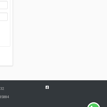
832
85884