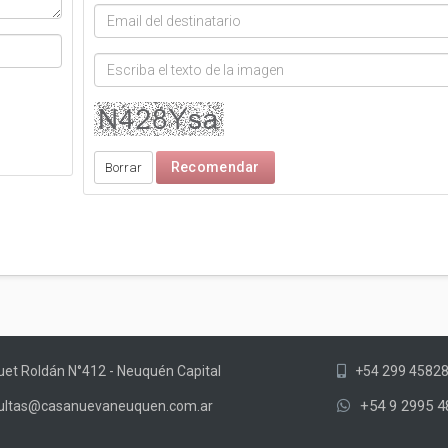
et Roldán N°412 - Neuquén Capital
+54 299 4582
+54 9 2995 4
ultas@casanuevaneuquen.com.ar